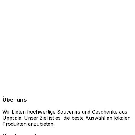
8. Kontaktieren Sie uns
Wenn Sie Fragen zur Verarbeitung personenbezogener
Daten haben, können Sie uns gerne kontaktieren.
Allusion Media AB
Folkungagatan 21A
753 36 Uppsala
SE
info@allusionmedia.se
+46 709-555 016
Zuletzt aktualisiert
: 2024-10-13
Über uns
Wir bieten hochwertige Souvenirs und Geschenke aus
Uppsala. Unser Ziel ist es, die beste Auswahl an lokalen
Produkten anzubieten.