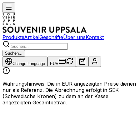
Produkte
Artikel
Geschäfte
Über uns
Kontakt
Suchen...
Change Language
EUR
Währungshinweis
:
Die in EUR angezeigten Preise dienen
nur als Referenz. Die Abrechnung erfolgt in SEK
(Schwedische Kronen) zu dem an der Kasse
angezeigten Gesamtbetrag.
Datenschutzerklärung
Wir legen großen Wert auf den Schutz Ihrer