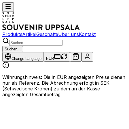
Produkte
Artikel
Geschäfte
Über uns
Kontakt
Suchen...
Change Language
EUR
Währungshinweis
:
Die in EUR angezeigten Preise dienen
nur als Referenz. Die Abrechnung erfolgt in SEK
(Schwedische Kronen) zu dem an der Kasse
angezeigten Gesamtbetrag.
Kasse
Währungshinweis